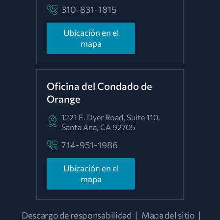
310-831-1815
Ubicación en el
mapa
Oficina del Condado de
Orange
1221 E. Dyer Road, Suite 110,
Santa Ana, CA 92705
714-951-1986
Ubicación en el
mapa
Descargo de responsabilidad
|
Mapa del sitio
|