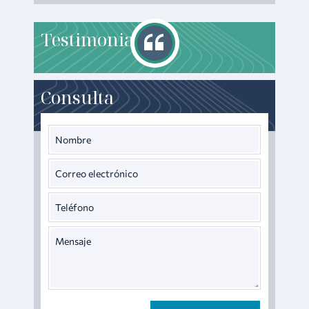
T
estimonials
Consulta