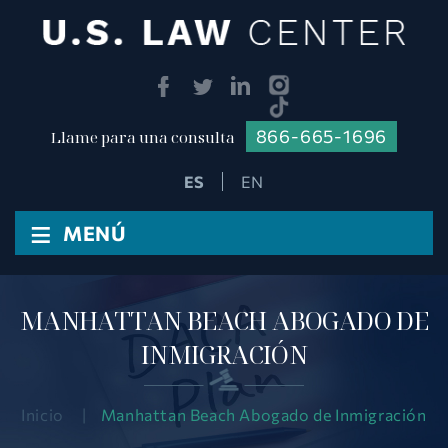
866-665-1696
Llame para una consulta
EN
≡
MENÚ
MANHATTAN BEACH ABOGADO DE
INMIGRACIÓN
Inicio
|
Manhattan Beach Abogado de Inmigración