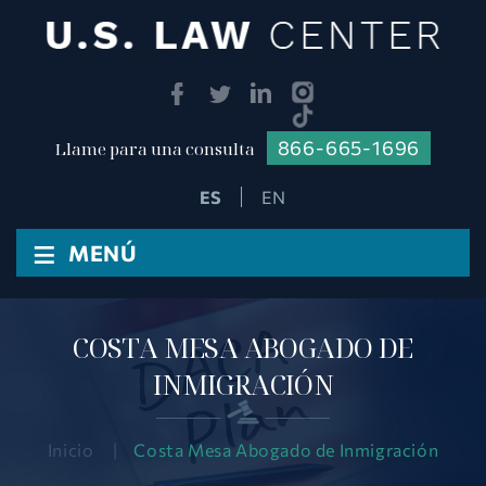
866-665-1696
Llame para una consulta
EN
≡
MENÚ
COSTA MESA ABOGADO DE
INMIGRACIÓN
Inicio
|
Costa Mesa Abogado de Inmigración