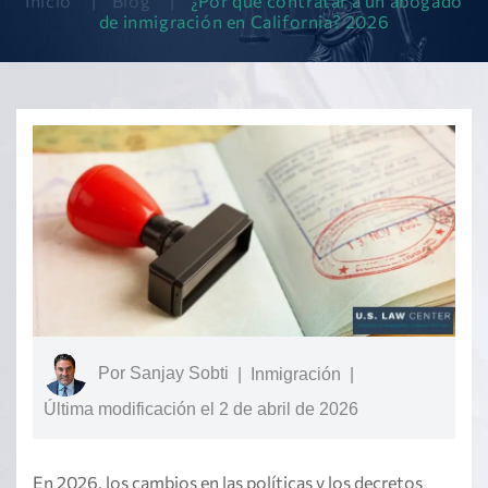
Inicio
|
Blog
|
¿Por qué contratar a un abogado
de inmigración en California? 2026
Por
Sanjay Sobti
|
Inmigración
|
Última modificación el 2 de abril de 2026
En 2026, los cambios en las políticas y los decretos