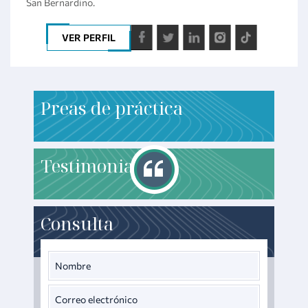
San Bernardino.
VER PERFIL
P
reas de práctica
T
estimonials
Consulta