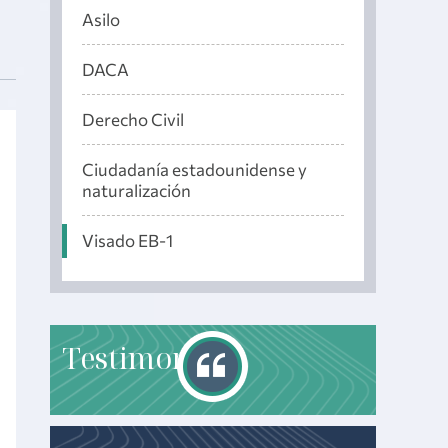
Asilo
DACA
Derecho Civil
Ciudadanía estadounidense y
naturalización
Visado EB-1
T
estimonials