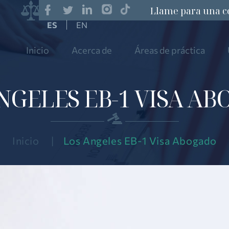
Llame para una c
EN
Inicio
Acerca de
Áreas de práctica
NGELES EB-1 VISA A
Inicio
|
Los Angeles EB-1 Visa Abogado