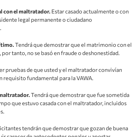
l con el maltratador.
Estar casado actualmente o con
residente legal permanente o ciudadano
.
ítimo.
Tendrá que demostrar que el matrimonio con el
, por tanto, no se basó en fraude o deshonestidad.
r pruebas de que usted y el maltratador convivían
n requisito fundamental para la VAWA.
 maltratador.
Tendrá que demostrar que fue sometida
empo que estuvo casada con el maltratador, incluidos
s.
icitantes tendrán que demostrar que gozan de buena
uir carecer de antecedentes penales y aportar