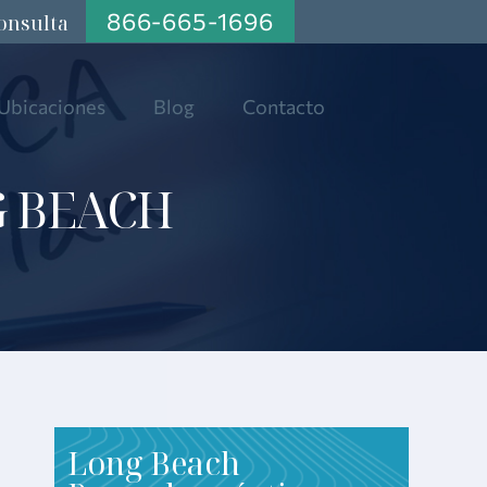
866-665-1696
onsulta
Ubicaciones
Blog
Contacto
G BEACH
Long Beach