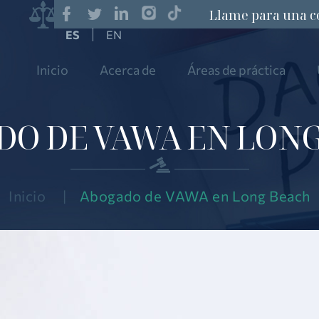
Llame para una c
EN
Inicio
Acerca de
Áreas de práctica
O DE VAWA EN LON
Inicio
|
Abogado de VAWA en Long Beach