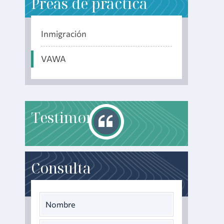
P
reas de práctica
Inmigración
VAWA
T
estimonials
Consulta