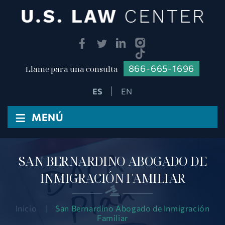
866-665-1696
Llame para una consulta
EN
≡
MENÚ
SAN BERNARDINO ABOGADO DE
INMIGRACIÓN FAMILIAR
Inicio
|
San Bernardino Abogado de Inmigración
Familiar